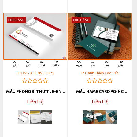
CÒN HÀNG
CÒN HÀNG
00
07
52
47
00
07
52
47
ngày
giờ
phút
giây
ngày
giờ
phút
giây
PHONG BÌ - ENVELOPS
In Danh Thiếp Cao Cấp
MẪU PHONG BÌ THƯ TLE-ENV
MẪU NAME CARD PG-NC
000064
000007
Liên Hệ
Liên Hệ