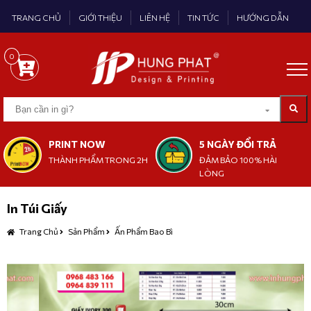
TRANG CHỦ
GIỚI THIỆU
LIÊN HỆ
TIN TỨC
HƯỚNG DẪN
0
PRINT NOW
5 NGÀY ĐỔI TRẢ
THÀNH PHẨM TRONG 2H
ĐẢM BẢO 100% HÀI
LÒNG
In Túi Giấy
Trang Chủ
Sản Phẩm
Ấn Phẩm Bao Bì