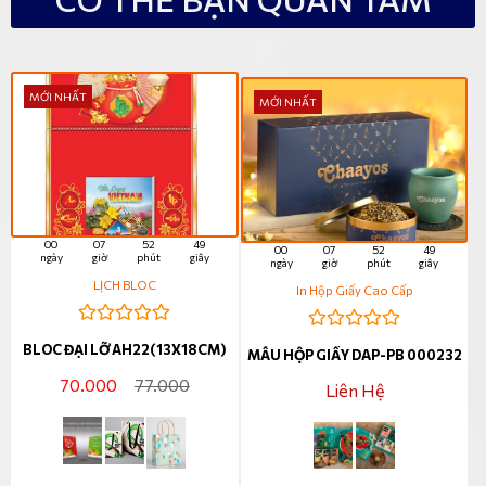
MỚI NHẤT
MỚI NHẤT
00
07
52
47
00
07
52
47
ngày
giờ
phút
giây
ngày
giờ
phút
giây
LỊCH BLOC
In Hộp Giấy Cao Cấp
BLOC ĐẠI LỠ AH22(13X18CM)
MẪU HỘP GIẤY DAP-PB 000232
70.000
77.000
Liên Hệ