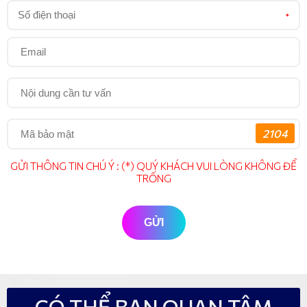
*
2104
GỬI THÔNG TIN CHÚ Ý : (*) QUÝ KHÁCH VUI LÒNG KHÔNG ĐỂ
TRỐNG
GỬI
CÓ THỂ BẠN QUAN TÂM