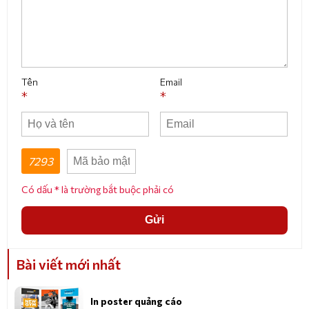
Tên
Email
*
*
7293
Có dấu * là trường bắt buộc phải có
Gửi
Bài viết mới nhất
In poster quảng cáo