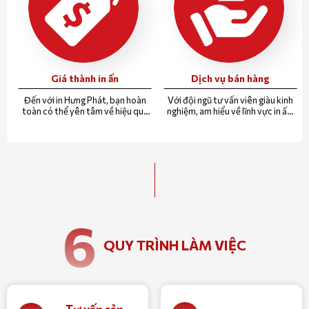
Giá thành in ấn
Dịch vụ bán hàng
Đến với in Hưng Phát, bạn hoàn
Với đội ngũ tư vấn viên giàu kinh
toàn có thể yên tâm về hiệu quả
nghiệm, am hiểu về lĩnh vực in ấn.
chi phí bỏ ra, so với giá trị nhận lại.
Chúng tôi sẽ tư vấn miễn phí cho
quý khách sản phẩm phù hợp
nhất với chi phí thấp nhất.
6
QUY TRÌNH LÀM VIỆC