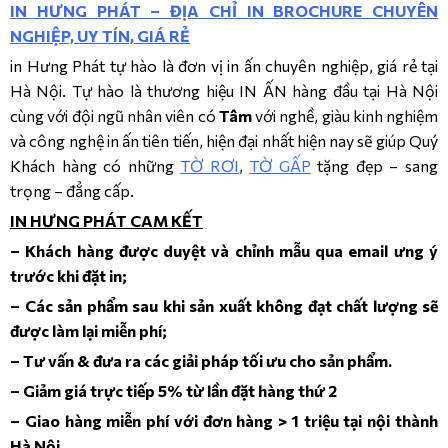
IN HƯNG PHÁT – ĐỊA CHỈ IN BROCHURE CHUYÊN
NGHIỆP, UY TÍN, GIÁ RẺ
in Hưng Phát tự hào là đơn vị in ấn chuyên nghiệp, giá rẻ tại
Hà Nội. Tự hào là thương hiệu IN ẤN hàng đầu tại Hà Nội
cùng với đội ngũ nhân viên có
Tâm
với nghề, giàu kinh nghiệm
và công nghệ in ấn tiên tiến, hiện đại nhất hiện nay sẽ giúp Quý
Khách hàng có những
TỜ RƠI
,
TỜ GẤP
tặng đẹp – sang
trọng – đẳng cấp.
IN HƯNG PHÁT CAM KẾT
– Khách hàng được duyệt và chỉnh mẫu qua email ưng ý
trước khi đặt in;
– Các sản phẩm sau khi sản xuất không đạt chất lượng sẽ
được làm lại miễn phí;
– Tư vấn & đưa ra các giải pháp tối ưu cho sản phẩm.
– Giảm giá trực tiếp 5% từ lần đặt hàng thứ 2
– Giao hàng miễn phí với đơn hàng > 1 triệu tại nội thành
Hà Nội