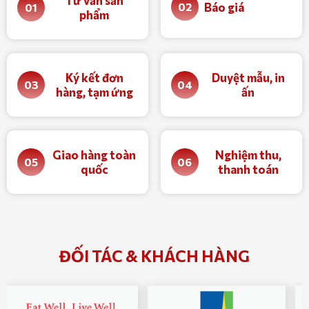
Tư vấn sản
Báo giá
02
01
phẩm
Ký kết đơn
Duyệt mẫu, in
03
04
hàng, tạm ứng
ấn
Giao hàng toàn
Nghiệm thu,
05
06
quốc
thanh toán
ĐỐI TÁC & KHÁCH HÀNG