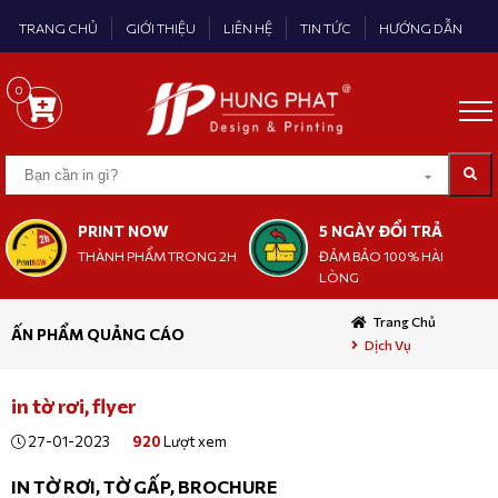
TRANG CHỦ
GIỚI THIỆU
LIÊN HỆ
TIN TỨC
HƯỚNG DẪN
0
PRINT NOW
5 NGÀY ĐỔI TRẢ
THÀNH PHẨM TRONG 2H
ĐẢM BẢO 100% HÀI
LÒNG
Trang Chủ
ẤN PHẨM QUẢNG CÁO
Dịch Vụ
in tờ rơi, flyer
27-01-2023
920
Lượt xem
IN TỜ RƠI, TỜ GẤP, BROCHURE