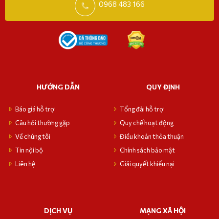
0968 483 166
HƯỚNG DẪN
QUY ĐỊNH
Báo giá hỗ trợ
Tổng đài hỗ trợ
Câu hỏi thường gặp
Quy chế hoạt động
Về chúng tôi
Điều khoản thỏa thuận
Tin nội bộ
Chính sách bảo mật
Liên hệ
Giải quyết khiếu nại
DỊCH VỤ
MẠNG XÃ HỘI