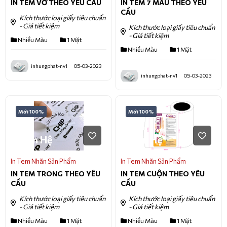
IN TEM VỠ THEO YÊU CẦU
IN TEM 7 MÀU THEO YÊU
CẦU
Kích thước loại giấy tiêu chuẩn
- Giá tiết kiệm
Kích thước loại giấy tiêu chuẩn
- Giá tiết kiệm
Nhiều Màu
1 Mặt
Nhiều Màu
1 Mặt
inhungphat-nv1
05-03-2023
inhungphat-nv1
05-03-2023
Mới 100%
Mới 100%
Liên Hệ
Liên Hệ
In Tem Nhãn Sản Phẩm
In Tem Nhãn Sản Phẩm
IN TEM TRONG THEO YÊU
IN TEM CUỘN THEO YÊU
CẦU
CẦU
Kích thước loại giấy tiêu chuẩn
Kích thước loại giấy tiêu chuẩn
- Giá tiết kiệm
- Giá tiết kiệm
Nhiều Màu
1 Mặt
Nhiều Màu
1 Mặt