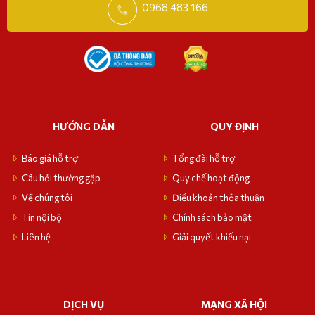
0968 483 166
HƯỚNG DẪN
QUY ĐỊNH
Báo giá hỗ trợ
Tổng đài hỗ trợ
Câu hỏi thường gặp
Quy chế hoạt động
Về chúng tôi
Điều khoản thỏa thuận
Tin nội bộ
Chính sách bảo mật
Liên hệ
Giải quyết khiếu nại
DỊCH VỤ
MẠNG XÃ HỘI