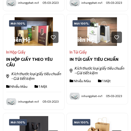
inhungphat-nv1
05-03-2023
inhungphat-nv1
05-03-2023
Mới 100%
Mới 100%
Liên Hệ
Liên Hệ
In Hộp Giấy
In Túi Giấy
IN HỘP GIẤY THEO YÊU
IN TÚI GIẤY TIÊU CHUẨN
CẦU
Kích thước loại giấy tiêu chuẩn
- Giá tiết kiệm
Kích thước loại giấy tiêu chuẩn
- Giá tiết kiệm
Nhiều Màu
1 Mặt
Nhiều Màu
1 Mặt
inhungphat-nv1
05-03-2023
inhungphat-nv1
05-03-2023
Mới 100%
Mới 100%