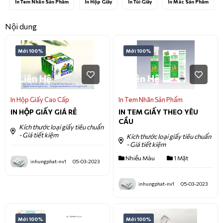
In Tem Nhãn Sản Phẩm
In Hộp Giấy
In Túi Giấy
In Mác Sản Phẩm
Nội dung
Mới 100%
Mới 100%
Liên Hệ
Liên Hệ
In Hộp Giấy Cao Cấp
In Tem Nhãn Sản Phẩm
IN HỘP GIẤY GIÁ RẺ
IN TEM GIẤY THEO YÊU
CẦU
Kích thước loại giấy tiêu chuẩn
- Giá tiết kiệm
Kích thước loại giấy tiêu chuẩn
- Giá tiết kiệm
Nhiều Màu
1 Mặt
inhungphat-nv1
05-03-2023
inhungphat-nv1
05-03-2023
Mới 100%
Mới 100%