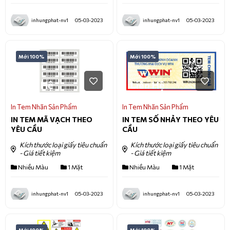
inhungphat-nv1
05-03-2023
inhungphat-nv1
05-03-2023
Mới 100%
Mới 100%
Liên Hệ
Liên Hệ
In Tem Nhãn Sản Phẩm
In Tem Nhãn Sản Phẩm
IN TEM MÃ VẠCH THEO
IN TEM SỐ NHẢY THEO YÊU
YÊU CẦU
CẦU
Kích thước loại giấy tiêu chuẩn
Kích thước loại giấy tiêu chuẩn
- Giá tiết kiệm
- Giá tiết kiệm
Nhiều Màu
1 Mặt
Nhiều Màu
1 Mặt
inhungphat-nv1
05-03-2023
inhungphat-nv1
05-03-2023
Mới 100%
Mới 100%