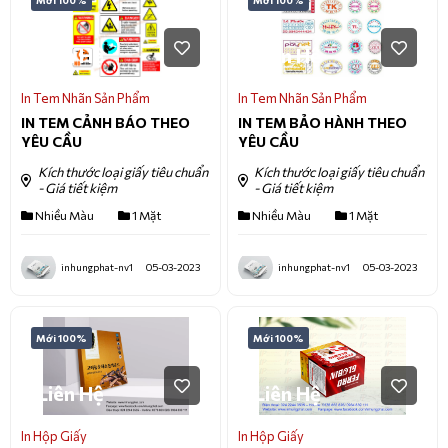
Liên Hệ
Liên Hệ
In Tem Nhãn Sản Phẩm
In Tem Nhãn Sản Phẩm
IN TEM CẢNH BÁO THEO
IN TEM BẢO HÀNH THEO
YÊU CẦU
YÊU CẦU
Kích thước loại giấy tiêu chuẩn
Kích thước loại giấy tiêu chuẩn
- Giá tiết kiệm
- Giá tiết kiệm
Nhiều Màu
1 Mặt
Nhiều Màu
1 Mặt
inhungphat-nv1
05-03-2023
inhungphat-nv1
05-03-2023
Mới 100%
Mới 100%
Liên Hệ
Liên Hệ
In Hộp Giấy
In Hộp Giấy