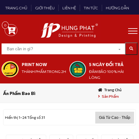
TRANG CHỦ
GIỚI THIỆU
LIÊN HỆ
TIN TỨC
HƯỚNG DẪN
0
PRINT NOW
5 NGÀY ĐỔI TRẢ
THÀNH PHẨM TRONG 2H
ĐẢM BẢO 100% HÀI
LÒNG
Trang Chủ
Ấn Phẩm Bao Bì
Sản Phẩm
Hiển thị 1–24 Tổng số 31