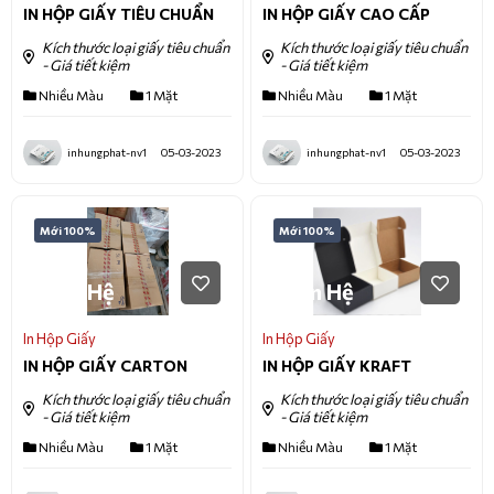
IN HỘP GIẤY TIÊU CHUẨN
IN HỘP GIẤY CAO CẤP
Kích thước loại giấy tiêu chuẩn
Kích thước loại giấy tiêu chuẩn
- Giá tiết kiệm
- Giá tiết kiệm
Nhiều Màu
1 Mặt
Nhiều Màu
1 Mặt
inhungphat-nv1
05-03-2023
inhungphat-nv1
05-03-2023
Mới 100%
Mới 100%
Liên Hệ
Liên Hệ
In Hộp Giấy
In Hộp Giấy
IN HỘP GIẤY CARTON
IN HỘP GIẤY KRAFT
Kích thước loại giấy tiêu chuẩn
Kích thước loại giấy tiêu chuẩn
- Giá tiết kiệm
- Giá tiết kiệm
Nhiều Màu
1 Mặt
Nhiều Màu
1 Mặt