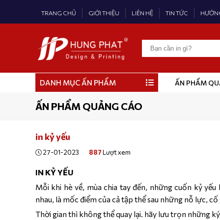
TRANG CHỦ
GIỚI THIỆU
LIÊN HỆ
TIN TỨC
HƯỚN
DANH MỤC ẤN PHẨM
ẤN PHẨM QU
CATALOG
DANH THI
IN TEM N
IN LỊCH T
ẤN PHẨM QUẢNG CÁO
Catalogue 
In Danh Thi
In Tem Giấ
In Lịch Bloc
in kỷ yếu
Catalogue 
In Danh Thi
In Tem Nhự
In Lịch Lò X
Catalogue 
In Danh Thi
In Tem Bạc
In Lịch Bàn
27-01-2023
887
Lượt xem
Hồ Sơ Năng 
In Danh Th
In Tem Vỡ 
In Lịch Lò X
IN KỶ YẾU
Tạp Chí Tr
In Tem 7 m
In Lịch 52 T
Mỗi khi hè về, mùa chia tay đến, những cuốn kỷ yếu l
Cẩm Nang 
In Tem Tro
In Lịch Tết
nhau, là mốc điểm của cả tập thể sau những nỗ lực, cố
In Catalog
In Tem Cuộ
Thời gian thì không thể quay lại. hãy lưu trọn những ký
In Tem Mã 