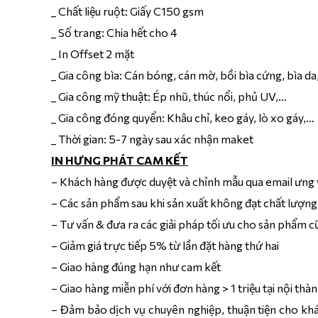
_ Chất liệu ruột: Giấy C150 gsm
_ Số trang: Chia hết cho 4
_ In Offset 2 mặt
_ Gia công bìa: Cán bóng, cán mờ, bồi bìa cứng, bìa da
_ Gia công mỹ thuật: Ép nhũ, thúc nổi, phủ UV,…
_ Gia công đóng quyển: Khâu chỉ, keo gáy, lò xo gáy,…
_ Thời gian: 5-7 ngày sau xác nhận maket
IN HƯNG PHÁT CAM KẾT
– Khách hàng được duyệt và chỉnh mẫu qua email ưng ý 
– Các sản phẩm sau khi sản xuất không đạt chất lượng 
– Tư vấn & đưa ra các giải pháp tối ưu cho sản phẩm c
– Giảm giá trực tiếp 5% từ lần đặt hàng thứ hai
– Giao hàng đúng hạn như cam kết
– Giao hàng miễn phí với đơn hàng > 1 triệu tại nội thà
– Đảm bảo dịch vụ chuyên nghiệp, thuận tiện cho khác