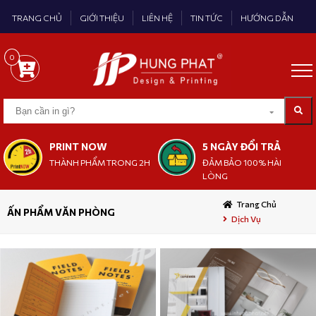
TRANG CHỦ
GIỚI THIỆU
LIÊN HỆ
TIN TỨC
HƯỚNG DẪN
0
PRINT NOW
5 NGÀY ĐỔI TRẢ
THÀNH PHẨM TRONG 2H
ĐẢM BẢO 100% HÀI
LÒNG
Trang Chủ
ẤN PHẨM VĂN PHÒNG
Dịch Vụ