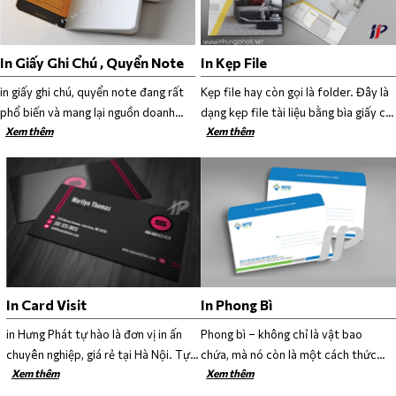
In Giấy Ghi Chú , Quyển Note
In Kẹp File
in giấy ghi chú, quyển note đang rất
Kẹp file hay còn gọi là folder. Đây là
phổ biến và mang lại nguồn doanh
dạng kẹp file tài liệu bằng bìa giấy có
Xem thêm
Xem thêm
thu lớn. Vì đây là hai vật dụng rất cần
độ cứng dùng để chứa tài liệu. Folder
thiết, được sử dụng nhiều trong học
không chỉ như một chiếc túi đựng tài
tập và công việc. Vậy bạn đã tìm ra
liệu được gọn gàng, lịch sự mà nó còn
được nơi in uy tín với mức giá phải
được sử dụng với mục đích quảng
chăng cho mình chưa? Cùng In Hưng
cáo thương hiệu, gửi thông điệp đến
Phát tìm hiểu ngay sau đây nhé.
khách hàng theo cách cực kỳ tinh tế.
In Card Visit
In Phong Bì
in Hưng Phát tự hào là đơn vị in ấn
Phong bì – không chỉ là vật bao
chuyên nghiệp, giá rẻ tại Hà Nội. Tự
chứa, mà nó còn là một cách thức
Xem thêm
Xem thêm
hào là thương hiệu IN ẤN hàng đầu tại
thực hiện vô cùng hiệu quả mà tinh
Hà Nội cùng với đội ngũ nhân viên
tế, gây được nhiều ấn tượng từ đối