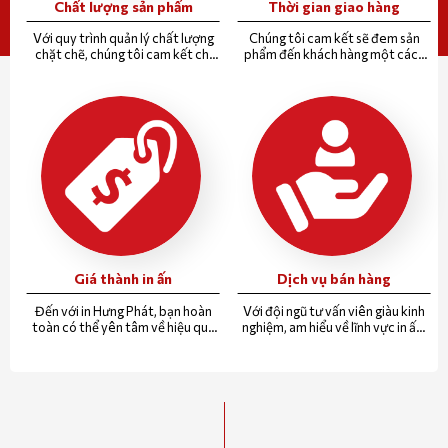
Chất lượng sản phẩm
Thời gian giao hàng
Với quy trình quản lý chất lượng
Chúng tôi cam kết sẽ đem sản
chặt chẽ, chúng tôi cam kết chỉ
phẩm đến khách hàng một cách
đưa tới khách hàng những sản
nhanh nhất, đúng hẹn nhất
phẩm tốt nhất.
Giá thành in ấn
Dịch vụ bán hàng
Đến với in Hưng Phát, bạn hoàn
Với đội ngũ tư vấn viên giàu kinh
toàn có thể yên tâm về hiệu quả
nghiệm, am hiểu về lĩnh vực in ấn.
chi phí bỏ ra, so với giá trị nhận lại.
Chúng tôi sẽ tư vấn miễn phí cho
quý khách sản phẩm phù hợp
nhất với chi phí thấp nhất.