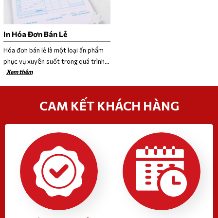
In Hóa Đơn Bán Lẻ
Hóa đơn bán lẻ là một loại ấn phẩm
phục vụ xuyên suốt trong quá trình
Xem thêm
kinh doanh của cửa hàng, công ty, là
một loại giấy tờ mang tính thống kê
số liệu hàng hóa trong mỗi lần diễn ra
CAM KẾT KHÁCH HÀNG
giao dịch buôn bán hàng hóa.