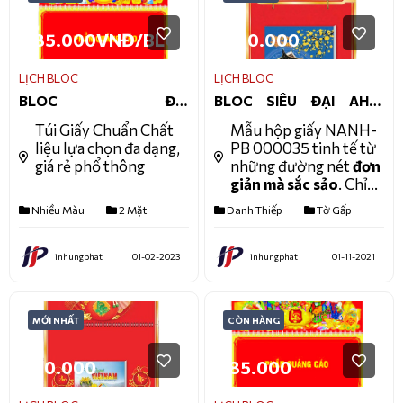
cô gái ngay từ cái nhìn
đầu tiên.
85.000VNĐ/BLOC
170.000
LỊCH BLOC
LỊCH BLOC
BLOC ĐẠI
BLOC SIÊU ĐẠI AH16
AK07(14.5X20.5CM)
(20X30CM)
Túi Giấy Chuẩn Chất
Mẫu hộp giấy NANH-
liệu lựa chọn đa dạng,
PB 000035 tinh tế từ
giá rẻ phổ thông
những đường nét
đơn
giản mà sắc sảo
. Chỉ
với một tông màu chủ
Nhiều Màu
2 Mặt
Danh Thiếp
Tờ Gấp
đạo nhưng mẫu hộp
này mang lại vẻ đẹp
rất
quý phái, cao
inhungphat
01-02-2023
inhungphat
01-11-2021
sang.
MỚI NHẤT
CÒN HÀNG
70.000
85.000