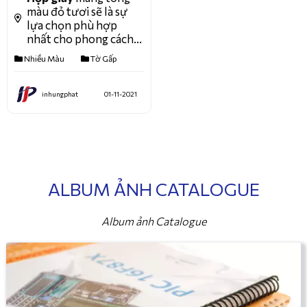
màu đỏ tươi sẽ là sự
lựa chọn phù hợp
nhất cho phong cách
thương hiệu của bạn.
Nhiều Màu
Tờ Gấp
Hãy tham khảo
mẫu
thiết kế hộp đựng
Pizza
cùng chúng tôi
inhungphat
01-11-2021
nhé.
ALBUM ẢNH CATALOGUE
Album ảnh Catalogue