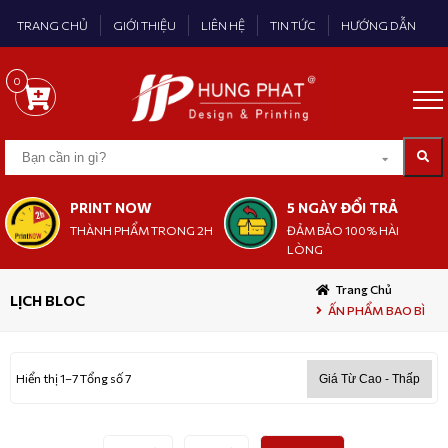
TRANG CHỦ
GIỚI THIỆU
LIÊN HỆ
TIN TỨC
HƯỚNG DẪN
0
PRINT NOW
5 NGÀY ĐỔI TRẢ
THÀNH PHẨM TRONG 2H
ĐẢM BẢO 100% HÀI
LÒNG
Trang Chủ
LỊCH BLOC
ẤN PHẨM BAO BÌ
Hiển thị 1–7 Tổng số 7