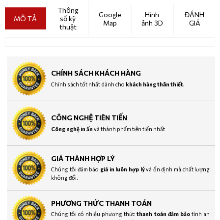
Thông
Google
Hình
ĐÁNH
MÔ TẢ
số kỹ
Map
ảnh 3D
GIÁ
thuật
CHÍNH SÁCH KHÁCH HÀNG
Chính sách tốt nhất dành cho
khách hàng thân thiết
.
CÔNG NGHỆ TIÊN TIẾN
Công nghệ in ấn
và thành phẩm tiên tiến nhất
GIÁ THÀNH HỢP LÝ
Chúng tôi đảm bảo
giá in luôn hợp lý
và ổn định mà chất lượng
không đổi.
PHƯƠNG THỨC THANH TOÁN
Chúng tôi có nhiều phương thức
thanh toán đảm bảo
tính an