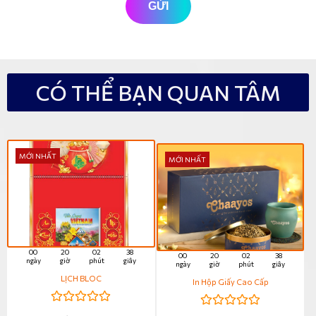
GỬI
CÓ THỂ BẠN QUAN TÂM
MỚI NHẤT
MỚI NHẤT
00
20
02
37
00
20
02
37
ngày
giờ
phút
giây
ngày
giờ
phút
giây
LỊCH BLOC
In Hộp Giấy Cao Cấp