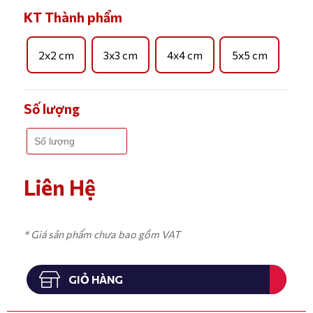
KT Thành phẩm
2x2 cm
3x3 cm
4x4 cm
5x5 cm
Số lượng
Liên Hệ
* Giá sản phẩm chưa bao gồm VAT
GIỎ HÀNG