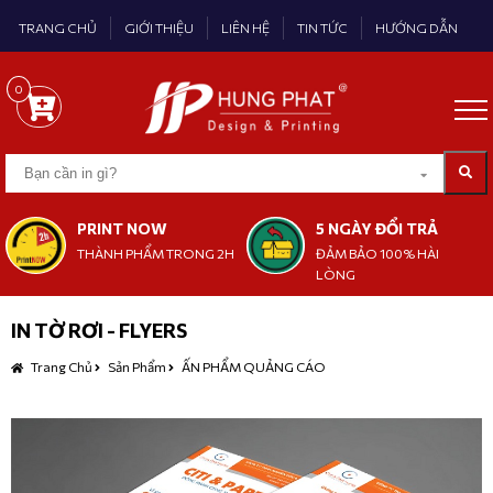
TRANG CHỦ
GIỚI THIỆU
LIÊN HỆ
TIN TỨC
HƯỚNG DẪN
0
PRINT NOW
5 NGÀY ĐỔI TRẢ
THÀNH PHẨM TRONG 2H
ĐẢM BẢO 100% HÀI
LÒNG
IN TỜ RƠI - FLYERS
Trang Chủ
Sản Phẩm
ẤN PHẨM QUẢNG CÁO