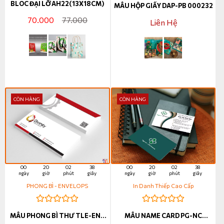
BLOC ĐẠI LỠ AH22(13X18CM)
MẪU HỘP GIẤY DAP-PB 000232
70.000
77.000
Liên Hệ
CÒN HÀNG
CÒN HÀNG
00
20
02
37
00
20
02
37
ngày
giờ
phút
giây
ngày
giờ
phút
giây
PHONG BÌ - ENVELOPS
In Danh Thiếp Cao Cấp
MẪU PHONG BÌ THƯ TLE-ENV
MẪU NAME CARD PG-NC
000064
000007