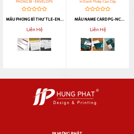
PHONG BÌ - ENVELOPS
In Danh Thiếp Cao Cấp
MẪU PHONG BÌ THƯ TLE-ENV
MẪU NAME CARD PG-NC
000064
000007
Liên Hệ
Liên Hệ
IN HƯNG PHÁT