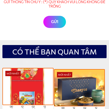
GỬI THÔNG TIN CHÚ Ý : (*) QUÝ KHÁCH VUI LÒNG KHÔNG ĐỂ
TRỐNG
GỬI
CÓ THỂ BẠN QUAN TÂM
MỚI NHẤT
MỚI NHẤT
00
12
02
11
00
12
02
11