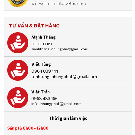
toàn và nhanh nhất cho khách hàng
TƯ VẤN & ĐẶT HÀNG
Mạnh Thắng
035 6313 181
manhthang.inhungphat@gmail.com
Viết Tùng
0964 839 111
trinhtung.inhungphat@gmail.com
Việt Trần
0968 483 166
info.inhungphat@gmail.com
Thời gian làm việc
Sáng từ 8h00 - 12h00