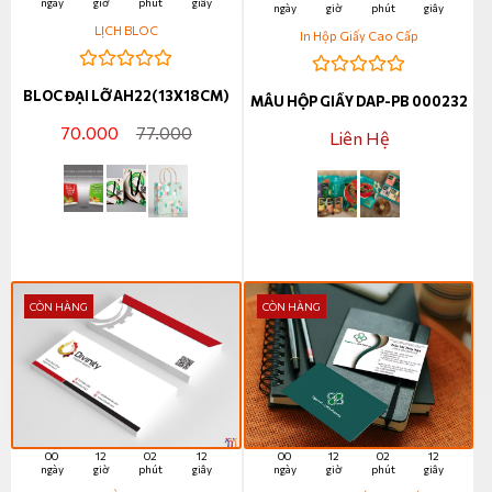
ngày
giờ
phút
giây
ngày
giờ
phút
giây
LỊCH BLOC
In Hộp Giấy Cao Cấp
BLOC ĐẠI LỠ AH22(13X18CM)
MẪU HỘP GIẤY DAP-PB 000232
70.000
77.000
Liên Hệ
CÒN HÀNG
CÒN HÀNG
00
12
02
11
00
12
02
11
ngày
giờ
phút
giây
ngày
giờ
phút
giây