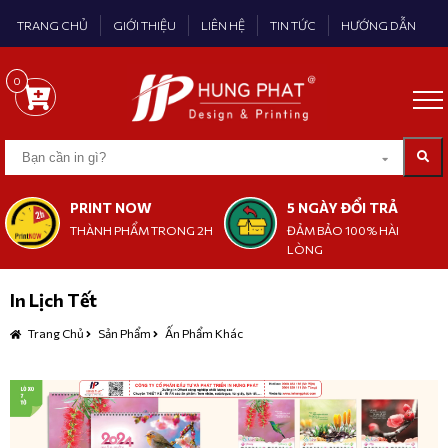
TRANG CHỦ
GIỚI THIỆU
LIÊN HỆ
TIN TỨC
HƯỚNG DẪN
0
PRINT NOW
5 NGÀY ĐỔI TRẢ
THÀNH PHẨM TRONG 2H
ĐẢM BẢO 100% HÀI
LÒNG
In Lịch Tết
Trang Chủ
Sản Phẩm
Ấn Phẩm Khác