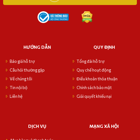
HƯỚNG DẪN
QUY ĐỊNH
Báo giá hỗ trợ
Tổng đài hỗ trợ
Câu hỏi thường gặp
Quy chế hoạt động
Về chúng tôi
Điều khoản thỏa thuận
Tin nội bộ
Chính sách bảo mật
Liên hệ
Giải quyết khiếu nại
DỊCH VỤ
MẠNG XÃ HỘI