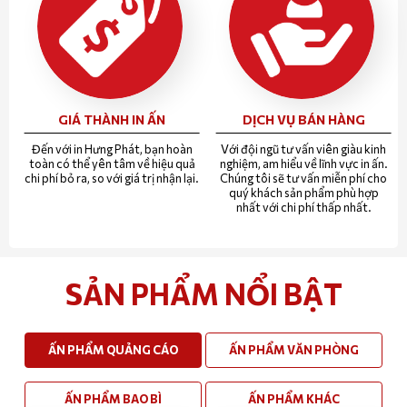
GIÁ THÀNH IN ẤN
DỊCH VỤ BÁN HÀNG
Đến với in Hưng Phát, bạn hoàn
Với đội ngũ tư vấn viên giàu kinh
toàn có thể yên tâm về hiệu quả
nghiệm, am hiểu về lĩnh vực in ấn.
chi phí bỏ ra, so với giá trị nhận lại.
Chúng tôi sẽ tư vấn miễn phí cho
quý khách sản phẩm phù hợp
nhất với chi phí thấp nhất.
SẢN PHẨM NỔI BẬT
ẤN PHẨM QUẢNG CÁO
ẤN PHẨM VĂN PHÒNG
ẤN PHẨM BAO BÌ
ẤN PHẨM KHÁC