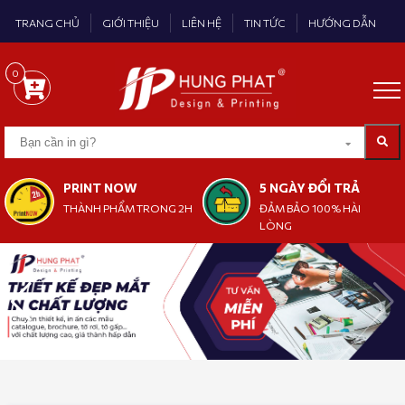
TRANG CHỦ
GIỚI THIỆU
LIÊN HỆ
TIN TỨC
HƯỚNG DẪN
0
PRINT NOW
5 NGÀY ĐỔI TRẢ
THÀNH PHẨM TRONG 2H
ĐẢM BẢO 100% HÀI
LÒNG