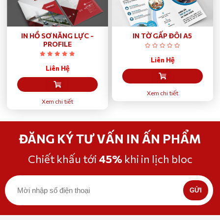
IN HỒ SƠ NĂNG LỰC -
IN TỜ GẤP ĐÔI A5
PROFILE
Liên Hệ
Liên Hệ
Xem chi tiết
Xem chi tiết
ĐĂNG KÝ TƯ VẤN IN ẤN PHẨM
Chiết khấu tới
45%
khi in lịch bloc
GỬI