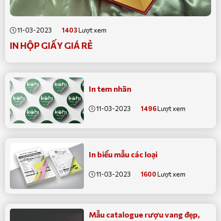
11-03-2023
1403
Lượt xem
IN HỘP GIẤY GIÁ RẺ
In tem nhãn
11-03-2023
1496
Lượt xem
In biểu mẫu các loại
11-03-2023
1600
Lượt xem
Mẫu catalogue rượu vang đẹp,