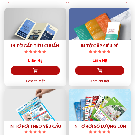
IN TỜ GẤP TIÊU CHUẨN
IN TỜ GẤP SIÊU RẺ
Liên Hệ
Liên Hệ
Xem chi tiết
Xem chi tiết
IN TỜ RƠI THEO YÊU CẦU
IN TỜ RƠI SỐ LƯỢNG LỚN