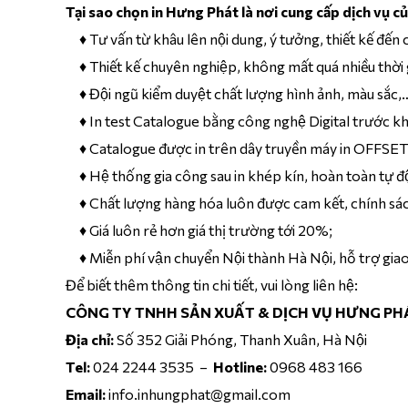
Tại sao chọn in Hưng Phát là nơi cung cấp dịch vụ c
In Tem Số 
TỜ GẤP - LEAFLETS, BROCHURES
KẸP FILE - FOLDER
IN PHIẾU BẢO HÀNH
PHIẾU QU
BIỂU MẪU
IN THỰC 
In Tem Cản
♦ Tư vấn từ khâu lên nội dung, ý tưởng, thiết kế đến ch
In Tem Bảo
♦ Thiết kế chuyên nghiệp, không mất quá nhiều thời g
Tờ Gấp Siêu Rẻ
in Kẹp File Tiêu Chuẩn
In Phiếu Bảo Hành
Phiếu Quà 
In Hóa Đơn 
In Menu Dạ
Tờ Gấp Tiêu Chuẩn
In Kẹp File Cao Cấp
Phiếu Bảo Hành Gấp Đôi
Gift Vouch
In Hóa Đơn 
In Menu Dạ
♦ Đội ngũ kiểm duyệt chất lượng hình ảnh, màu sắc,…
IN MÁC SẢN PHẨM
Tờ Gấp Đôi A5
In Kẹp File Gáy Vuông
Thẻ Bảo Hành - Warranty Cards
Thẻ Tích Đ
In Phiếu Thu
In Menu Bồ
♦ In test Catalogue bằng công nghệ Digital trước khi 
In Tag Mác Tiêu Chuẩn
Tờ Gấp Đôi A4
In Kẹp File Theo Yêu Cầu
Phiếu Quà 
In Phiếu Thu
♦ Catalogue được in trên dây truyền máy in OFFSET hiê
In Tag Mác Cao Cấp
In Phiếu Xu
♦ Hệ thống gia công sau in khép kín, hoàn toàn tự độn
In Tag Mác Giấy Kraft
In Phiếu Xu
♦ Chất lượng hàng hóa luôn được cam kết, chính sách
In Tag Mác Thời Trang
♦ Giá luôn rẻ hơn giá thị trường tới 20%;
In Tag Cảm Ơn
In Bookmark
♦ Miễn phí vận chuyển Nội thành Hà Nội, hỗ trợ gia
In Tag Mác Theo Yêu Cầu
Để biết thêm thông tin chi tiết, vui lòng liên hệ:
CÔNG TY TNHH SẢN XUẤT & DỊCH VỤ HƯNG PHA
Địa chỉ:
Số 352 Giải Phóng, Thanh Xuân, Hà Nội
Tel:
024 2244 3535 –
Hotline:
0968 483 166
Email:
info.inhungphat@gmail.com