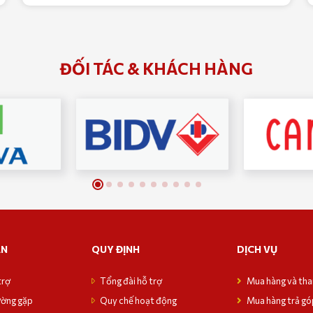
ĐỐI TÁC & KHÁCH HÀNG
ẪN
QUY ĐỊNH
DỊCH VỤ
trợ
Tổng đài hỗ trợ
Mua hàng và th
ường gặp
Quy chế hoạt động
Mua hàng trả gó