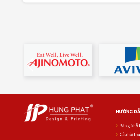
HƯỚNG D
Báo giá hỗ 
Câu hỏi th