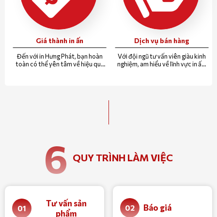
Giá thành in ấn
Dịch vụ bán hàng
Đến với in Hưng Phát, bạn hoàn
Với đội ngũ tư vấn viên giàu kinh
toàn có thể yên tâm về hiệu quả
nghiệm, am hiểu về lĩnh vực in ấn.
chi phí bỏ ra, so với giá trị nhận lại.
Chúng tôi sẽ tư vấn miễn phí cho
quý khách sản phẩm phù hợp
nhất với chi phí thấp nhất.
6
QUY TRÌNH LÀM VIỆC
Tư vấn sản
Báo giá
02
01
phẩm