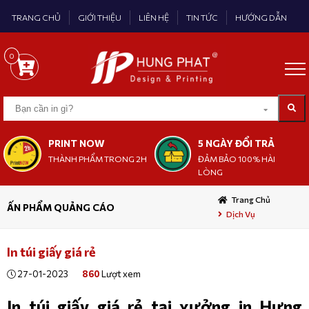
TRANG CHỦ
GIỚI THIỆU
LIÊN HỆ
TIN TỨC
HƯỚNG DẪN
0
PRINT NOW
5 NGÀY ĐỔI TRẢ
THÀNH PHẨM TRONG 2H
ĐẢM BẢO 100% HÀI
LÒNG
Trang Chủ
ẤN PHẨM QUẢNG CÁO
Dịch Vụ
In túi giấy giá rẻ
27-01-2023
860
Lượt xem
In túi giấy giá rẻ tại xưởng in Hưng