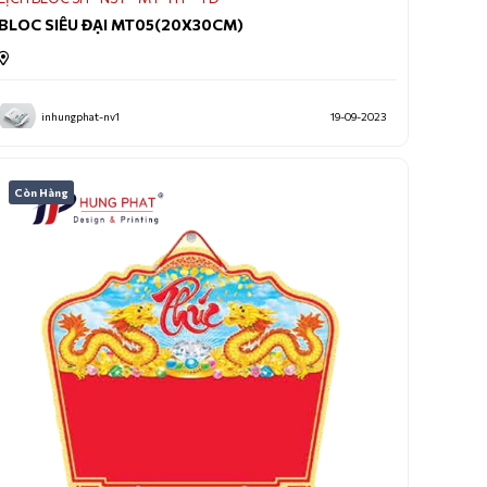
BLOC SIÊU ĐẠI MT05(20X30CM)
inhungphat-nv1
19-09-2023
Còn Hàng