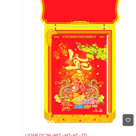
170.000
LỊCH BLOC SH - NST - MT- HT - TD