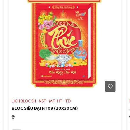
170.000
LỊCH BLOC SH - NST - MT- HT - TD
BLOC SIÊU ĐẠI HT09 (20X30CM)