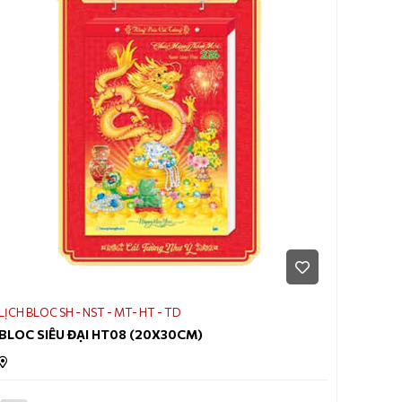
170.000
LỊCH BLOC SH - NST - MT- HT - TD
BLOC SIÊU ĐẠI HT08 (20X30CM)