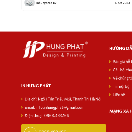
inhungphat-nv1
19-09-2023
HƯỚNG D
Báo giá hỗ 
Câu hỏi th
Về chúng t
IN HƯNG PHÁT
Tin nội bộ
Liên hệ
Địa chỉ: Ngõ 1 Tân Triều Mới, Thanh Trì, Hà Nội
Email: info.inhungphat@gmail.com
MẠNG XÃ 
Điện thoại: 0968.483.166
0968 483 166