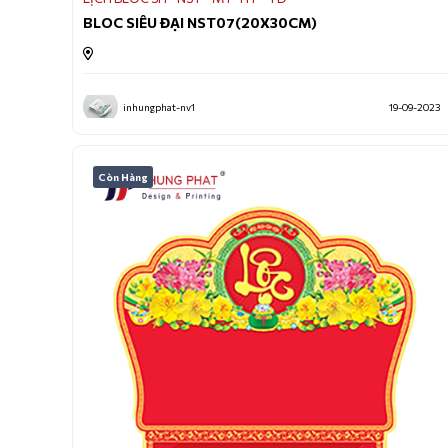
BLOC SIÊU ĐẠI NST07(20X30CM)
inhungphat-nv1
19-09-2023
Còn Hàng