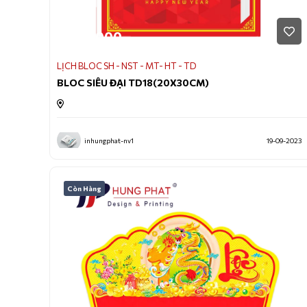
170.000
LỊCH BLOC SH - NST - MT- HT - TD
BLOC SIÊU ĐẠI TD18(20X30CM)
inhungphat-nv1
19-09-2023
Còn Hàng