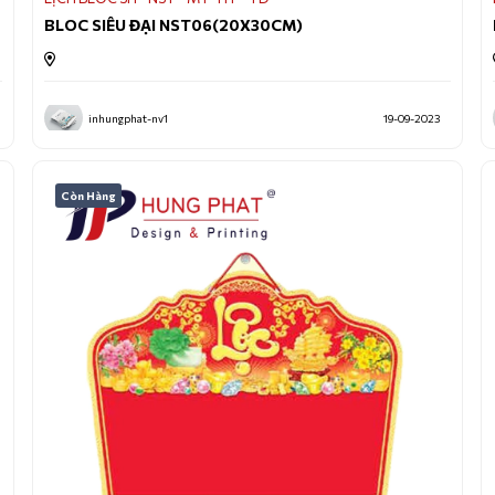
BLOC SIÊU ĐẠI NST06(20X30CM)
inhungphat-nv1
19-09-2023
Còn Hàng