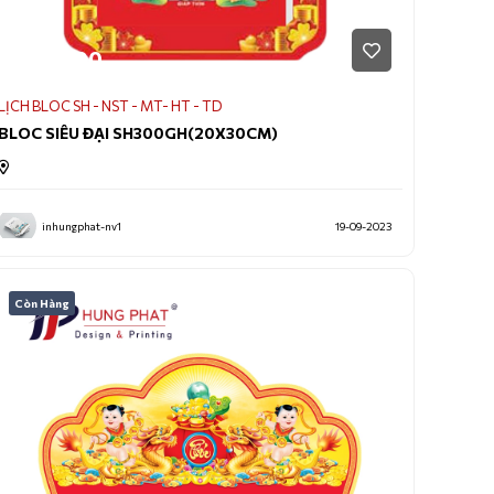
170.000
LỊCH BLOC SH - NST - MT- HT - TD
BLOC SIÊU ĐẠI SH300GH(20X30CM)
inhungphat-nv1
19-09-2023
Còn Hàng