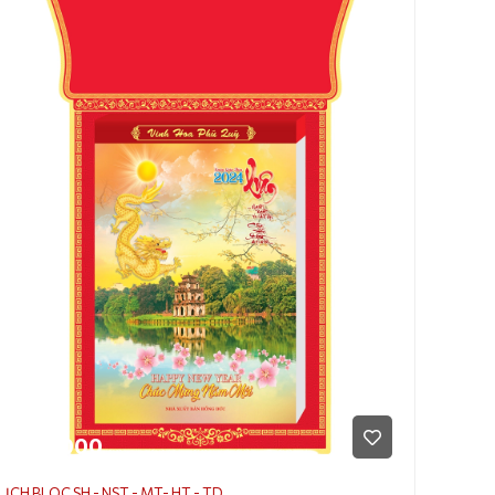
170.000
LỊCH BLOC SH - NST - MT- HT - TD