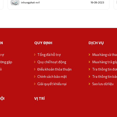
inhungphat-nv1
19-09-2023
ẪN
QUY ĐỊNH
DỊCH VỤ
trợ
Tổng đài hỗ trợ
Mua hàng và th
ường gặp
Quy chế hoạt động
Mua hàng trả gó
ôi
Điều khoản thỏa thuận
Tra thông tin đơ
Chính sách bảo mật
Tra thông tin bả
Giải quyết khiếu nại
Sao lưu dữ liệu
HỘI
VỊ TRÍ