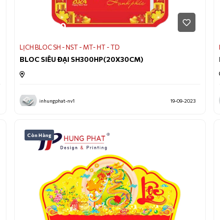
170.000
LỊCH BLOC SH - NST - MT- HT - TD
BLOC SIÊU ĐẠI SH300HP(20X30CM)
inhungphat-nv1
19-09-2023
Còn Hàng