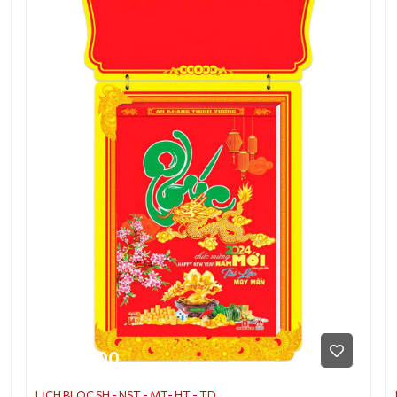
170.000
LỊCH BLOC SH - NST - MT- HT - TD