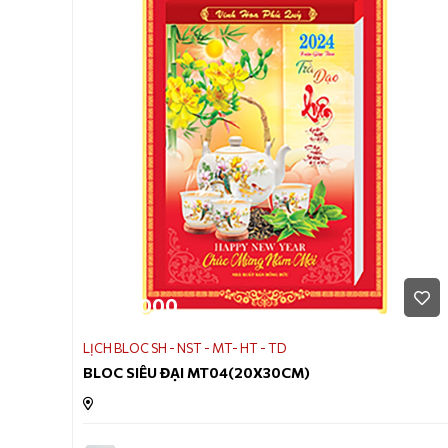
170.000
LỊCH BLOC SH - NST - MT- HT - TD
BLOC SIÊU ĐẠI MT04(20X30CM)