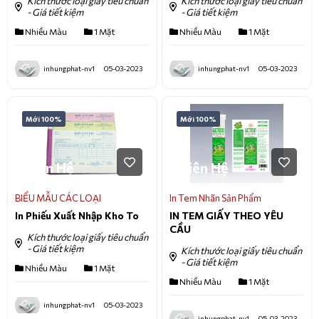
Kích thước loại giấy tiêu chuẩn
Kích thước loại giấy tiêu chuẩn
- Giá tiết kiệm
- Giá tiết kiệm
Nhiều Màu
1 Mặt
Nhiều Màu
1 Mặt
inhungphat-nv1
05-03-2023
inhungphat-nv1
05-03-2023
Mới 100%
Mới 100%
Liên Hệ
Liên Hệ
BIỂU MẪU CÁC LOẠI
In Tem Nhãn Sản Phẩm
In Phiếu Xuất Nhập Kho To
IN TEM GIẤY THEO YÊU
CẦU
Kích thước loại giấy tiêu chuẩn
- Giá tiết kiệm
Kích thước loại giấy tiêu chuẩn
- Giá tiết kiệm
Nhiều Màu
1 Mặt
Nhiều Màu
1 Mặt
inhungphat-nv1
05-03-2023
inhungphat-nv1
05-03-2023