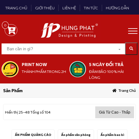
TRANG CHỦ
GIỚI THIỆU
LIÊN HỆ
TIN TỨC
HƯỚNG DẪN
0
PRINT NOW
5 NGÀY ĐỔI TRẢ
THÀNH PHẨM TRONG 2H
ĐẢM BẢO 100% HÀI
LÒNG
Sản Phẩm
Trang Chủ
Hiển thị 25–48 Tổng số 104
ẤN PHẨM QUẢNG CÁO
Ấn phẩm văn phòng
Ấn phẩm bao bì