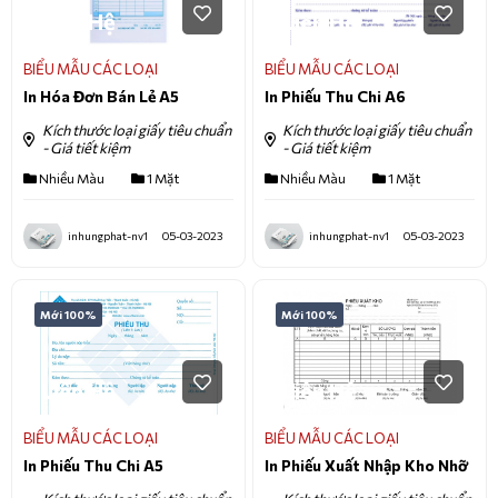
Liên Hệ
Liên Hệ
BIỂU MẪU CÁC LOẠI
BIỂU MẪU CÁC LOẠI
In Hóa Đơn Bán Lẻ A5
In Phiếu Thu Chi A6
Kích thước loại giấy tiêu chuẩn
Kích thước loại giấy tiêu chuẩn
- Giá tiết kiệm
- Giá tiết kiệm
Nhiều Màu
1 Mặt
Nhiều Màu
1 Mặt
inhungphat-nv1
05-03-2023
inhungphat-nv1
05-03-2023
Mới 100%
Mới 100%
Liên Hệ
Liên Hệ
BIỂU MẪU CÁC LOẠI
BIỂU MẪU CÁC LOẠI
In Phiếu Thu Chi A5
In Phiếu Xuất Nhập Kho Nhỡ