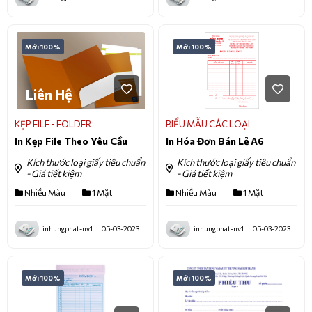
Mới 100%
Mới 100%
Liên Hệ
Liên Hệ
KẸP FILE - FOLDER
BIỂU MẪU CÁC LOẠI
In Kẹp File Theo Yêu Cầu
In Hóa Đơn Bán Lẻ A6
Kích thước loại giấy tiêu chuẩn
Kích thước loại giấy tiêu chuẩn
- Giá tiết kiệm
- Giá tiết kiệm
Nhiều Màu
1 Mặt
Nhiều Màu
1 Mặt
inhungphat-nv1
05-03-2023
inhungphat-nv1
05-03-2023
Mới 100%
Mới 100%