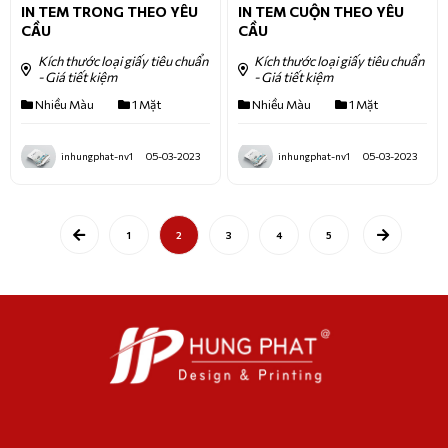
IN TEM TRONG THEO YÊU
IN TEM CUỘN THEO YÊU
CẦU
CẦU
Kích thước loại giấy tiêu chuẩn
Kích thước loại giấy tiêu chuẩn
- Giá tiết kiệm
- Giá tiết kiệm
Nhiều Màu
1 Mặt
Nhiều Màu
1 Mặt
inhungphat-nv1
05-03-2023
inhungphat-nv1
05-03-2023
1
2
3
4
5