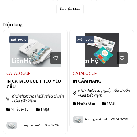
Ấn phẩm khác
Nội dung
Mới 100%
Mới 100%
Liên Hệ
Liên Hệ
CATALOGUE
CATALOGUE
IN CATALOGUE THEO YÊU
IN CẨM NANG
CẦU
Kích thước loại giấy tiêu chuẩn
- Giá tiết kiệm
Kích thước loại giấy tiêu chuẩn
- Giá tiết kiệm
Nhiều Màu
1 Mặt
Nhiều Màu
1 Mặt
inhungphat-nv1
03-03-2023
inhungphat-nv1
03-03-2023