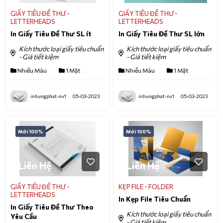
GIẤY TIÊU ĐỀ THƯ -
GIẤY TIÊU ĐỀ THƯ -
LETTERHEADS
LETTERHEADS
In Giấy Tiêu Đề Thư SL ít
In Giấy Tiêu Đề Thư SL lớn
Kích thước loại giấy tiêu chuẩn
Kích thước loại giấy tiêu chuẩn
- Giá tiết kiệm
- Giá tiết kiệm
Nhiều Màu
1 Mặt
Nhiều Màu
1 Mặt
inhungphat-nv1
05-03-2023
inhungphat-nv1
05-03-2023
Mới 100%
Mới 100%
Liên Hệ
Liên Hệ
GIẤY TIÊU ĐỀ THƯ -
KẸP FILE - FOLDER
LETTERHEADS
In Kẹp File Tiêu Chuẩn
In Giấy Tiêu Đề Thư Theo
Kích thước loại giấy tiêu chuẩn
Yêu Cầu
- Giá tiết kiệm