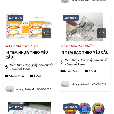
Mới 100%
Mới 100%
Liên Hệ
Liên Hệ
In Tem Nhãn Sản Phẩm
In Tem Nhãn Sản Phẩm
IN TEM NHỰA THEO YÊU
IN TEM BẠC THEO YÊU CẦU
CẦU
Kích thước loại giấy tiêu chuẩn
- Giá tiết kiệm
Kích thước loại giấy tiêu chuẩn
- Giá tiết kiệm
Nhiều Màu
1 Mặt
Nhiều Màu
1 Mặt
inhungphat-nv1
05-03-2023
inhungphat-nv1
05-03-2023
Mới 100%
Mới 100%