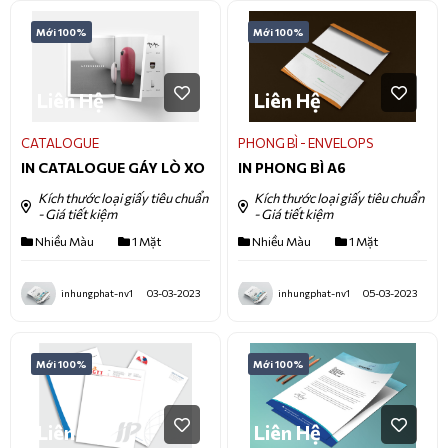
Mới 100%
Mới 100%
Liên Hệ
Liên Hệ
CATALOGUE
PHONG BÌ - ENVELOPS
IN CATALOGUE GÁY LÒ XO
IN PHONG BÌ A6
Kích thước loại giấy tiêu chuẩn
Kích thước loại giấy tiêu chuẩn
- Giá tiết kiệm
- Giá tiết kiệm
Nhiều Màu
1 Mặt
Nhiều Màu
1 Mặt
inhungphat-nv1
03-03-2023
inhungphat-nv1
05-03-2023
Mới 100%
Mới 100%
Liên Hệ
Liên Hệ